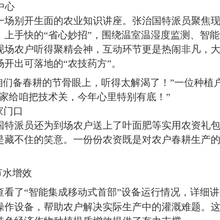
中心
场别开生面的农业知识讲座。张治国特派员聚焦现
、上手快的“省心妙招”，围绕温室温湿度监测、智
现场农户听得聚精会神，互动环节更是热闹非凡，
开出可落地的“农技药方”。
咱们备春耕的节骨眼上，听得太解渴了！”一位种植
家给咱把技术关，今年心里特别有底！”
家门口
特派员还为到场农户送上了叶面肥等实用农资礼包
是藏不住的笑意。一份份农资既是对农户春耕生产
节水增效
查看了“智能集成移动式首部”设备运行情况，详细
操作设备，帮助农户解决实际生产中的灌溉难题。