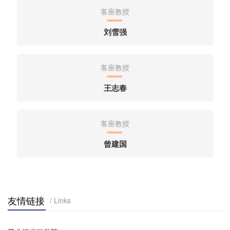
高宇
客座教授
魏连会
刘雪强
王晓飞
客座教授
韩喜财
王志春
肖湘
肖湘
客座教授
曾建国
友情链接
/ Links