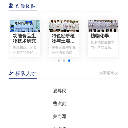
创新团队
特色经济植
植物化学
不误农时不
物与土壤环
负春——强
从事植物生物学
境
化农技推广
食
主要开展寒地龙
与化学交叉领域
助力春耕备
济
药植物资源保护
研究工作，开展
耕
型
与利用及种质资
植物活性成分提
关
源创新与评价，
取纯化、结构修
利
道地药材营养生
饰（提取方法
梯队人才
查看更多>>
加
理及栽培种植体
学、过程调控、
王晓楠
组
系研究，道地药
靶向分离、结构
的
材产地采收初加
修饰）以及杂环
于
工及关键技术优
化合物合成方法
夏尊民
体
化研究。在寒地
学等研究。已完
营
龙药配套栽培技
成大麻素有益成
曹洪勋
子
术及产地采收加
分提取纯化关键
方
工技术提升等方
技术、大麻精油
为
面有丰富的实践
及稀有大麻素提
关向军
农
和学术积累，相
取纯化关键技术
利
关成果达到国内
等研究工作。学