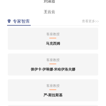
刘淑霞
同类研究领先水
科团队深耕植物
物
平。制定白鲜、
活性成分提取领
源
黄芪、赤芍、金
域底层技术，并
王云云
能
莲花、黄芩、板
积极拓展其他高
具
蓝根、紫苏等中
附加值植物活性
专家智库
查看更多>>
董艳
与黑龙江特色粮食农产品资源优势相结合，主
汉
药材栽培技术规
成分资源提取及
要围绕黑龙江省特色粮食农产品加工过程中食品组分及
酶
程，与高校、科
应用研究。
到
研院所及种植企
功能因子的变化、变化对于加工性能、食品品质及其对
姬妍茹
客座教授
领
业等多家单位建
人体健康的影响，生物技术对粮食农产品组分的影响、
和
立良好合作关
营养素与功能因子的保持和增效，新资源新技术利用以
田媛
马克西姆
成
系，共建试验示
及新型食品的制造技术等方面展开研究。 近五年主持和
先
范基地，助力产
业发展。
参加课题研究40余项，获专利证书24项。获得地厅级
孙力
一、二、三等奖共计8项；发表核心科技论文40多篇。
客座教授
主编《食品营养与卫生》和《食品营养与安全》教材二
石杰
部。曾赴俄罗斯远东大学进行访学与研究。
徕伊卡·伊琳娜·米哈伊洛夫娜
聂迪
客座教授
杨庆丽
严•斯拉斯基
高宝昌